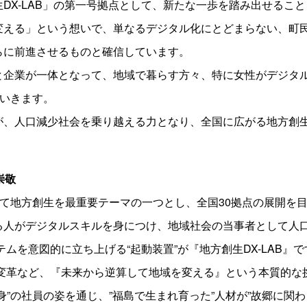
DX-LAB」の第一号拠点として、新たな一歩を踏み出せるこ
変える」という想いで、単なるデジタル化にとどまらない、町
らに前進させるものと確信しています。
と企業が一体となって、地域で暮らす方々、特に女性がデジタ
ていきます。
が、人口減少社会を乗り越える力となり、全国に広がる地方創
崇敬
において地方創生を最重要テーマの一つとし、全国30拠点の展開
る人がデジタルスキルを身につけ、地域社会の当事者として人
ムを意図的に立ち上げる“起動装置”が『地方創生DX-LAB
変革など、『未来から逆算して地域を変える』という本質的な
身”の社員の姿を通じ、”福島で生まれ育った”人材が”故郷に関