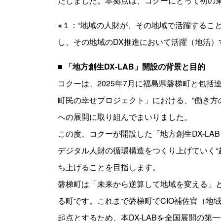
たしました。本拠点は、コクーにとって初の
※１：“地域の人財が、その地域で活躍するこ
し、その地域のDX推進において活躍（地活）
■ 「地方創生DX-LAB」開設の背景と目的
コクーは、2025年7月に福島県磐梯町と包
町民の幸せプロジェクト」における、”働き方
への展開に取り組んでまいりました。
この度、コクーが開設した「地方創生DX-L
デジタル人財の循環構造をつくり上げていく“
ち上げることを目指します。
磐梯町は「未来から逆算して地域を変える」
る町です。これまで磐梯町でCIO補佐官（地
起点とするため、本DX-LABを全国展開の第