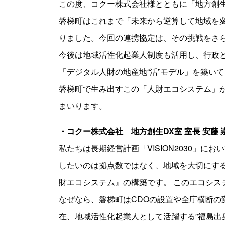
この度、コクー株式会社様とともに「地方創生
磐梯町はこれまで「未来から逆算して地域を
りました。今回の連携協定は、その挑戦をさ
今後は地域活性化起業人制度も活用し、行政
「デジタル人財の地産地“活”モデル」を築い
磐梯町で生み出すこの「人財エコシステム」
まいります。
・コクー株式会社 地方創生DX室 室長 安藤 
私たちは長期経営計画「VISION2030」
したいのは拠点数ではなく、地域を大切にす
財エコシステム』の構築です。 このエコシステ
なぜなら、磐梯町はCDOの設置や全庁横断の
在、地域活性化起業人として活躍する”福島出