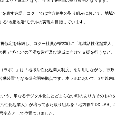
東北エリア進出となり、全国で9番目の拠点展開となります。
と”を表す造語。コクーでは地方創生の取り組みにおいて、地域
する“地産地活”モデルの実現を目指しています。
括連携協定を締結し、コクー社員が磐梯町に「地域活性化起業人
の再デザイン”の円滑な遂行及び達成に向けて支援を行うなど、
AB（ラボ）」は「地域活性化起業人制度」を活用しながら、行
起動装置”となる研究開発拠点です。本ラボにおいて、3年以
という、単なるデジタル化にとどまらない町のあり方そのもの
域活性化起業人）が培ってきた取り組みを「地方創生DX-LAB
一号拠点として位置づけました。