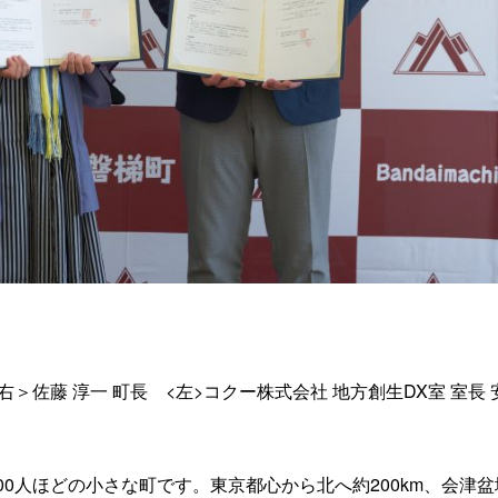
右＞佐藤 淳一 町長 <左>コクー株式会社 地方創生DX室 室長 安
00人ほどの小さな町です。東京都心から北へ約200km、会