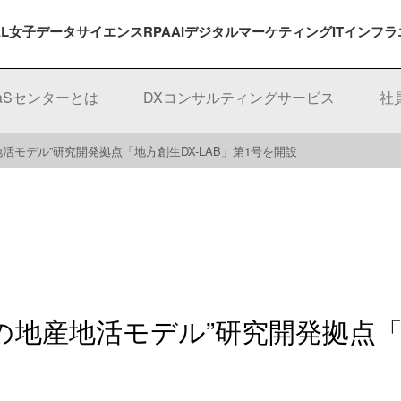
EL女子
データサイエンス
RPA
AI
デジタルマーケティング
ITインフラ
aaSセンターとは
DXコンサルティングサービス
社
活モデル”研究開発拠点「地方創生DX-LAB」第1号を開設
地産地活モデル”研究開発拠点「地