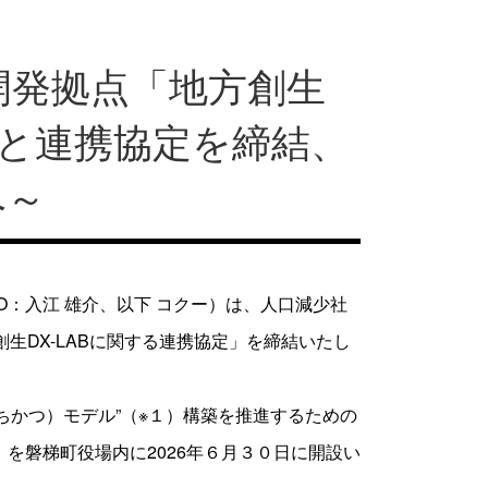
開発拠点「地方創生
町と連携協定を締結、
へ～
：入江 雄介、以下 コクー）は、人口減少社
生DX-LABに関する連携協定」を締結いたし
ちかつ）モデル”（※１）構築を推進するための
」を磐梯町役場内に2026年６月３０日に開設い