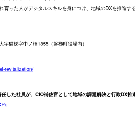
生まれ育った人がデジタルスキルを身につけ、地域のDXを推進
町大字磐梯字中ノ橋1855（磐梯町役場内）
l-revitalization/
した社員が、CIO補佐官として地域の課題解決と行政DX推進に挑
oXPo