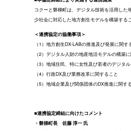
コクーと磐梯町は、デジタル技術を活用した
少社会に対応した地方創生モデルを構築する
＜連携協定の協働事項＞
（1）地方創生DX-LABの推進及び発展に関す
（2）デジタル人財の地産地活モデルの構築に
（3）地域住民、特に女性及び若者のデジタ
（4）行政DX及び業務改革に関すること
（5）地域企業及び関係団体のDX推進に関す
■連携協定締結に向けたコメント
・磐梯町長 佐藤 淳一 氏