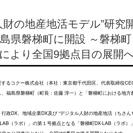
人財の地産地活モデル”研究
を福島県磐梯町に開設 ～磐梯
により全国9拠点目の展開
援するコクー株式会社（本社：東京都千代田区、代表取締役CEO
、福島県磐梯町（町長：佐藤 淳一）と「磐梯町における地方創
行政DX、地域企業DX及び “デジタル人財の地産地活（ちさん
LAB（ラボ）」の第１号拠点となる「磐梯町DX-LAB（ラボ）