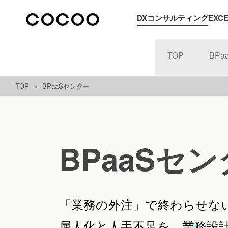
DXコンサルティング
EXC
TOP
BP
TOP
BPaaSセンター
BPaaSセ
「業務の外注」で終わらせな
属人化と人手不足を、業務設