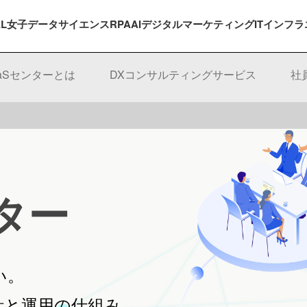
EL女子
データサイエンス
RPA
AI
デジタルマーケティング
ITインフラ
aaSセンターとは
DXコンサルティングサービス
社
ンター
い。
計と運用の仕組み