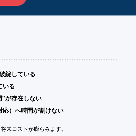
破綻している
ている
間”が存在しない
客対応）へ時間が割けない
て将来コストが膨らみます。