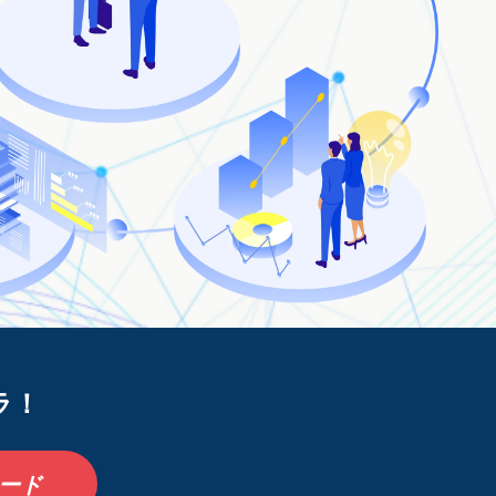
ラ！
ード